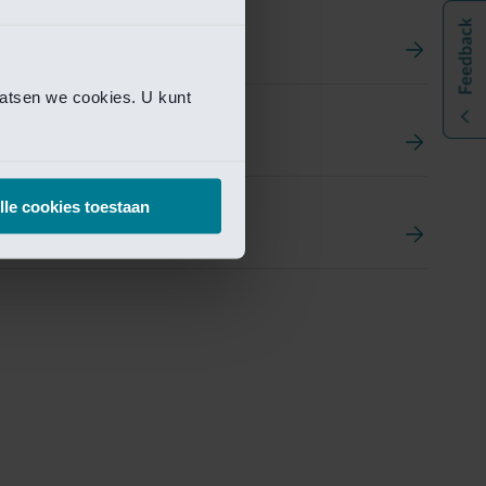
aatsen we cookies. U kunt
t
ement Portal
lle cookies toestaan
pen Research