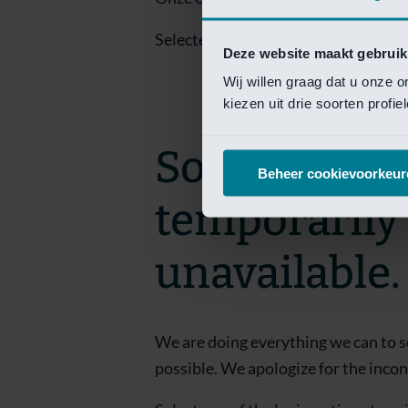
Selecteer een van de login opties om
Deze website maakt gebruik
Wij willen graag dat u onze 
kiezen uit drie soorten profi
Sorry! This 
Beheer cookievoorkeur
temporarily
unavailable.
We are doing everything we can to s
possible. We apologize for the inco