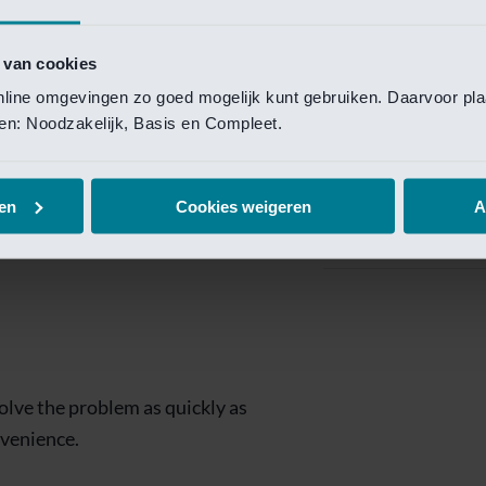
Private Banking
 toegang te krijgen.
Mijn Private Bank
 van cookies
online omgevingen zo goed mogelijk kunt gebruiken. Daarvoor pl
Investment Managemen
elen: Noodzakelijk, Basis en Compleet.
Investment Manag
page is
Investment Banking
en
Cookies weigeren
A
Van Lanschot Kem
olve the problem as quickly as
nvenience.