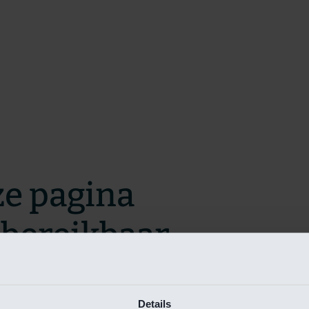
ze pagina
t bereikbaar.
m zo snel mogelijk te verhelpen.
Details