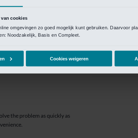
Private Banking
 toegang te krijgen.
Mijn Private Bank
 van cookies
online omgevingen zo goed mogelijk kunt gebruiken. Daarvoor pl
Investment Managemen
elen: Noodzakelijk, Basis en Compleet.
Investment Manag
page is
Investment Banking
en
Cookies weigeren
A
Van Lanschot Kem
olve the problem as quickly as
nvenience.