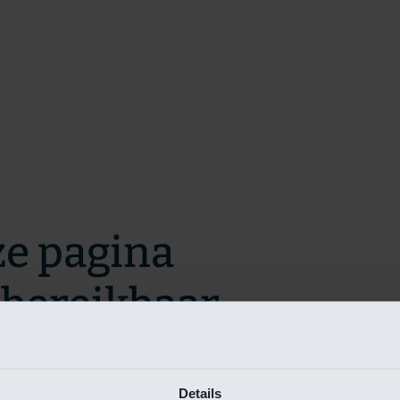
ze pagina
t bereikbaar.
m zo snel mogelijk te verhelpen.
Details