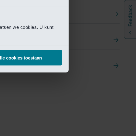
aatsen we cookies. U kunt
t
ement Portal
lle cookies toestaan
pen Research