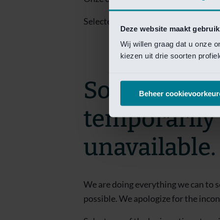
Selecteer een van de login opties om
Deze website maakt gebruik
Wij willen graag dat u onze 
kiezen uit drie soorten profi
Sorry! This 
Beheer cookievoorkeur
temporarily
unavailable.
We are doing everything we can to s
possible. We apologize for the inco