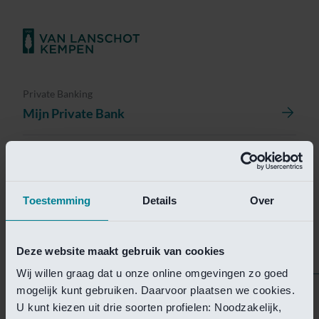
Private Banking
Mijn Private Bank
Investment Management
Investment Management Portal
Toestemming
Details
Over
Investment Banking
Van Lanschot Kempen Research
Deze website maakt gebruik van cookies
Wij willen graag dat u onze online omgevingen zo goed
mogelijk kunt gebruiken. Daarvoor plaatsen we cookies.
Helaas is deze pagina
U kunt kiezen uit drie soorten profielen: Noodzakelijk,