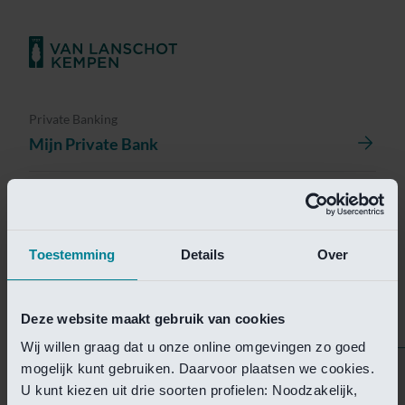
Private Banking
Mijn Private Bank
Investment Management
Investment Management Portal
Toestemming
Details
Over
Investment Banking
Van Lanschot Kempen Research
Deze website maakt gebruik van cookies
Wij willen graag dat u onze online omgevingen zo goed
mogelijk kunt gebruiken. Daarvoor plaatsen we cookies.
Helaas is deze pagina
U kunt kiezen uit drie soorten profielen: Noodzakelijk,