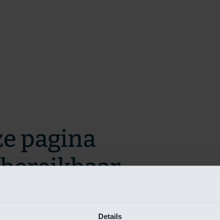
ze pagina
t bereikbaar.
m zo snel mogelijk te verhelpen.
Details