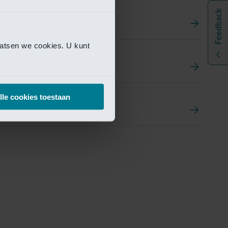
aatsen we cookies. U kunt
t
ement Portal
lle cookies toestaan
pen Research