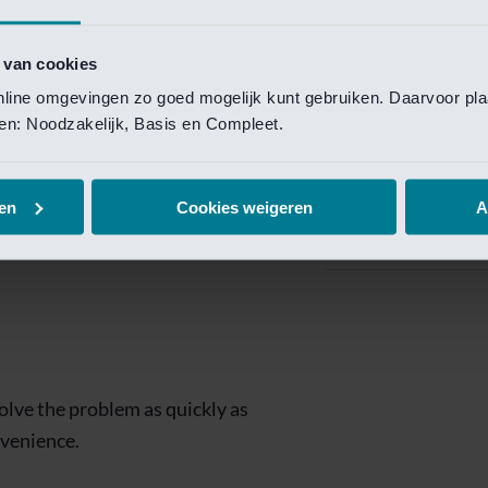
Private Banking
 toegang te krijgen.
Mijn Private Bank
 van cookies
online omgevingen zo goed mogelijk kunt gebruiken. Daarvoor pl
Investment Managemen
elen: Noodzakelijk, Basis en Compleet.
Investment Manag
page is
Investment Banking
en
Cookies weigeren
A
Van Lanschot Kem
olve the problem as quickly as
nvenience.