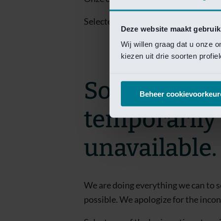
Selecteer een van de login opties om
Deze website maakt gebruik
Wij willen graag dat u onze 
kiezen uit drie soorten profi
Sorry! This 
Beheer cookievoorkeur
temporarily
unavailable.
We are doing everything we can to s
possible. We apologize for the inco