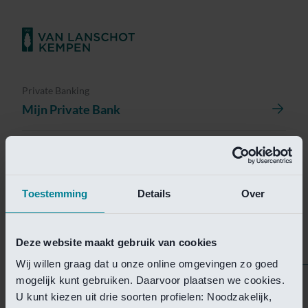
Private Banking
Mijn Private Bank
Investment Management
Investment Management Portal
Toestemming
Details
Over
Investment Banking
Van Lanschot Kempen Research
Deze website maakt gebruik van cookies
Wij willen graag dat u onze online omgevingen zo goed
mogelijk kunt gebruiken. Daarvoor plaatsen we cookies.
Helaas is deze pagina
U kunt kiezen uit drie soorten profielen: Noodzakelijk,