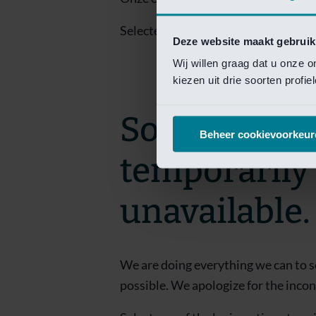
Selecteer een van de login opties om
Deze website maakt gebruik
Wij willen graag dat u onze 
kiezen uit drie soorten profi
Sorry! This 
Beheer cookievoorkeur
temporarily
unavailable.
We are doing everything we can to s
possible. We apologize for the inco