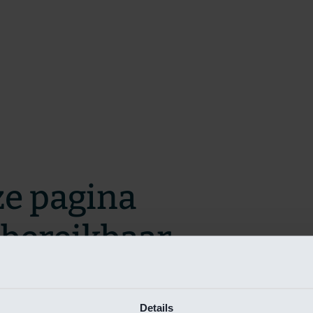
ze pagina
t bereikbaar.
m zo snel mogelijk te verhelpen.
Details