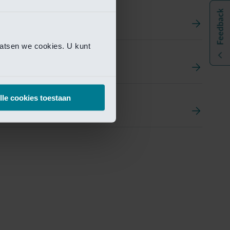
aatsen we cookies. U kunt
t
ement Portal
lle cookies toestaan
pen Research