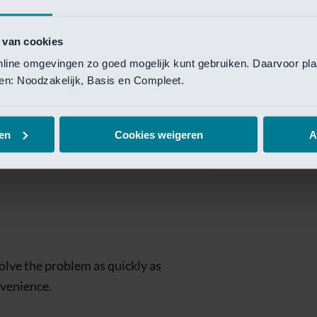
Private Banking
 toegang te krijgen.
Mijn Private Bank
 van cookies
online omgevingen zo goed mogelijk kunt gebruiken. Daarvoor pl
Investment Managemen
elen: Noodzakelijk, Basis en Compleet.
Investment Manag
page is
Investment Banking
en
Cookies weigeren
A
Van Lanschot Kem
olve the problem as quickly as
nvenience.