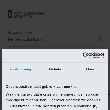
Private Banking
Mijn Private Bank
Investment Management
Investment Management Portal
Toestemming
Details
Over
Investment Banking
Van Lanschot Kempen Research
Deze website maakt gebruik van cookies
Wij willen graag dat u onze online omgevingen zo goed
mogelijk kunt gebruiken. Daarvoor plaatsen we cookies.
Helaas is deze pagina
U kunt kiezen uit drie soorten profielen: Noodzakelijk,