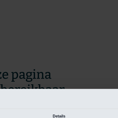
ze pagina
t bereikbaar.
m zo snel mogelijk te verhelpen.
Details