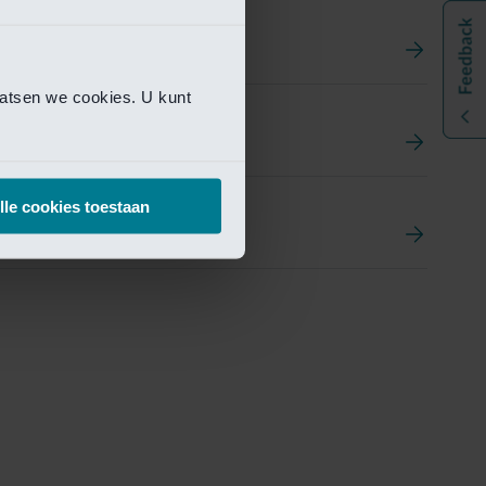
aatsen we cookies. U kunt
t
ement Portal
lle cookies toestaan
pen Research