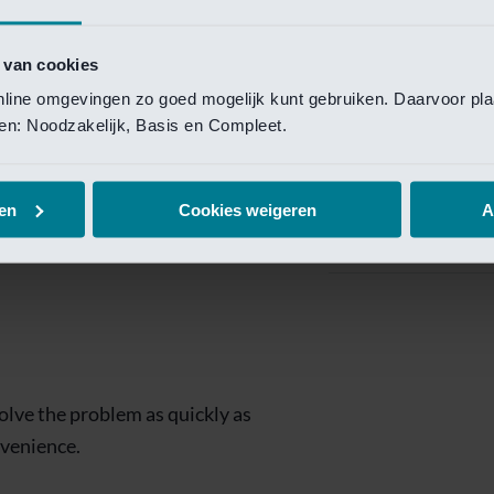
Private Banking
 toegang te krijgen.
Mijn Private Bank
 van cookies
online omgevingen zo goed mogelijk kunt gebruiken. Daarvoor pl
Investment Managemen
elen: Noodzakelijk, Basis en Compleet.
Investment Manag
page is
Investment Banking
en
Cookies weigeren
A
Van Lanschot Kem
olve the problem as quickly as
nvenience.