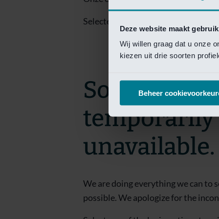
Selecteer een van de login opties om
Deze website maakt gebruik
Wij willen graag dat u onze 
kiezen uit drie soorten profi
Sorry! This 
Beheer cookievoorkeur
temporarily
unavailable.
We are doing everything we can to s
possible. We apologize for the inco