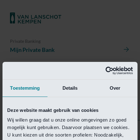
Private Banking
Mijn Private Bank
Investment Management
Investment Management Portal
Toestemming
Details
Over
Investment Banking
Van Lanschot Kempen Research
Deze website maakt gebruik van cookies
Wij willen graag dat u onze online omgevingen zo goed
mogelijk kunt gebruiken. Daarvoor plaatsen we cookies.
Helaas is deze pagina
U kunt kiezen uit drie soorten profielen: Noodzakelijk,