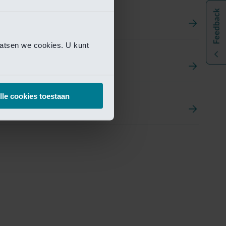
aatsen we cookies. U kunt
t
ement Portal
lle cookies toestaan
pen Research