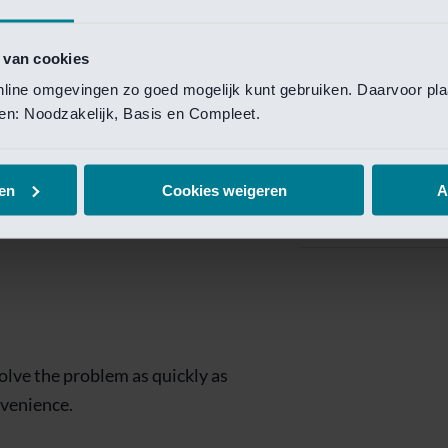
Private Banking
 toegang te krijgen.
Mijn Private Bank
 van cookies
online omgevingen zo goed mogelijk kunt gebruiken. Daarvoor pl
Investment Managemen
elen: Noodzakelijk, Basis en Compleet.
Investment Manag
page is
Investment Banking
en
Cookies weigeren
A
Van Lanschot Kem
olve the problem as quickly as
nvenience.