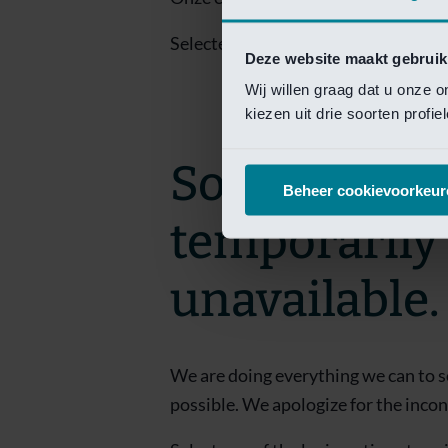
Selecteer een van de login opties om
Deze website maakt gebruik
Wij willen graag dat u onze 
kiezen uit drie soorten profi
Sorry! This 
Beheer cookievoorkeur
temporarily
unavailable.
We are doing everything we can to s
possible. We apologize for the inco