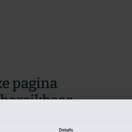
ze pagina
t bereikbaar.
m zo snel mogelijk te verhelpen.
Details