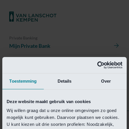
Private Banking
Mijn Private Bank
Investment Management
Investment Management Portal
Toestemming
Details
Over
Investment Banking
Van Lanschot Kempen Research
Deze website maakt gebruik van cookies
Wij willen graag dat u onze online omgevingen zo goed
mogelijk kunt gebruiken. Daarvoor plaatsen we cookies.
Helaas is deze pagina
U kunt kiezen uit drie soorten profielen: Noodzakelijk,