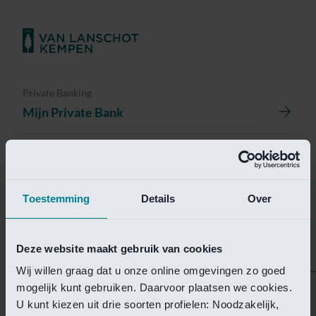
Private Banking
Mijn Private Bank
Investment Management
Investment Management Portal
Toestemming
Details
Over
Investment Banking
Van Lanschot Kempen Research
Deze website maakt gebruik van cookies
Wij willen graag dat u onze online omgevingen zo goed
mogelijk kunt gebruiken. Daarvoor plaatsen we cookies.
Helaas is deze pagina
U kunt kiezen uit drie soorten profielen: Noodzakelijk,