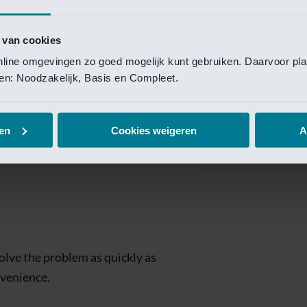
Private Banking
 toegang te krijgen.
Mijn Private Bank
 van cookies
online omgevingen zo goed mogelijk kunt gebruiken. Daarvoor pl
Investment Managemen
elen: Noodzakelijk, Basis en Compleet.
Investment Manag
page is
Investment Banking
en
Cookies weigeren
A
Van Lanschot Kem
olve the problem as quickly as
nvenience.