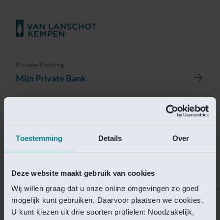
Private Banking
Mijn Private Bank
Investment Management
Investment Management Portal
Toestemming
Details
Over
Investment Banking
Van Lanschot Kempen Research
Deze website maakt gebruik van cookies
Wij willen graag dat u onze online omgevingen zo goed
mogelijk kunt gebruiken. Daarvoor plaatsen we cookies.
Helaas is deze pagina
U kunt kiezen uit drie soorten profielen: Noodzakelijk,