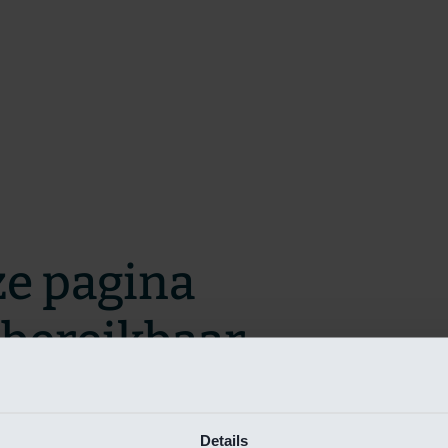
ze pagina
t bereikbaar.
m zo snel mogelijk te verhelpen.
Details