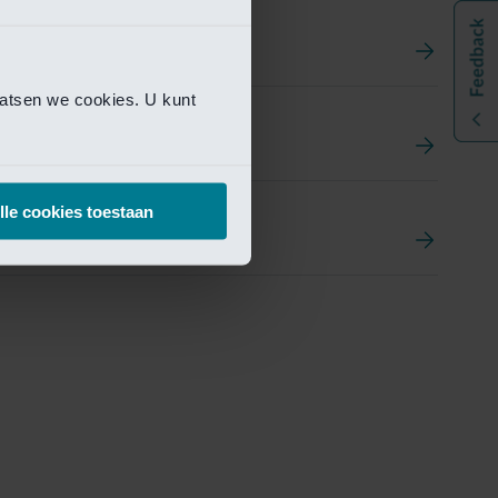
aatsen we cookies. U kunt
t
ement Portal
lle cookies toestaan
pen Research