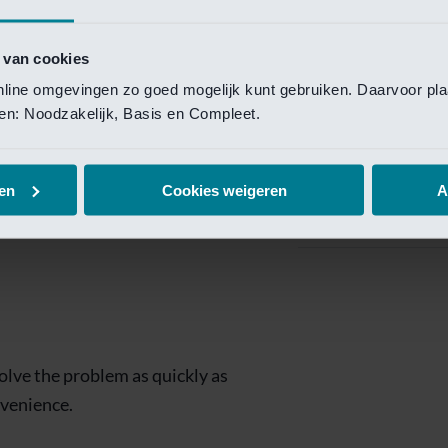
Private Banking
 toegang te krijgen.
Mijn Private Bank
 van cookies
online omgevingen zo goed mogelijk kunt gebruiken. Daarvoor pl
Investment Managemen
elen: Noodzakelijk, Basis en Compleet.
Investment Manag
page is
Investment Banking
en
Cookies weigeren
A
Van Lanschot Kem
olve the problem as quickly as
nvenience.