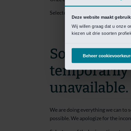
Selecteer een van de login opties om
Deze website maakt gebruik
Wij willen graag dat u onze 
kiezen uit drie soorten profi
Sorry! This 
Beheer cookievoorkeur
temporarily
unavailable.
We are doing everything we can to s
possible. We apologize for the inco