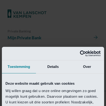
Private Banking
Mijn Private Bank
Investment Management
Investment Management Portal
Toestemming
Details
Over
Investment Banking
Van Lanschot Kempen Research
Deze website maakt gebruik van cookies
Wij willen graag dat u onze online omgevingen zo goed
mogelijk kunt gebruiken. Daarvoor plaatsen we cookies.
Helaas is deze pagina
U kunt kiezen uit drie soorten profielen: Noodzakelijk,