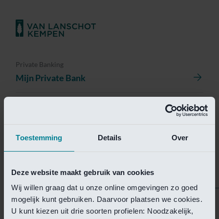
Private Banking
Mijn Private Bank
Investment Management
Investment Management Portal
Toestemming
Details
Over
Investment Banking
Van Lanschot Kempen Research
Deze website maakt gebruik van cookies
Wij willen graag dat u onze online omgevingen zo goed
mogelijk kunt gebruiken. Daarvoor plaatsen we cookies.
Helaas is deze pagina
U kunt kiezen uit drie soorten profielen: Noodzakelijk,