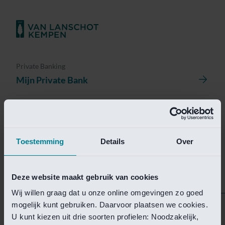
Private Banking
Mijn Private Bank
Investment Management
Investment Management Portal
Toestemming
Details
Over
Investment Banking
Van Lanschot Kempen Research
Deze website maakt gebruik van cookies
Wij willen graag dat u onze online omgevingen zo goed
mogelijk kunt gebruiken. Daarvoor plaatsen we cookies.
Helaas is deze pagina
U kunt kiezen uit drie soorten profielen: Noodzakelijk,