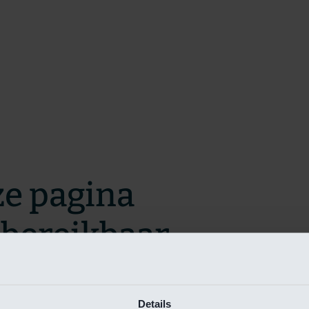
ze pagina
t bereikbaar.
m zo snel mogelijk te verhelpen.
Details