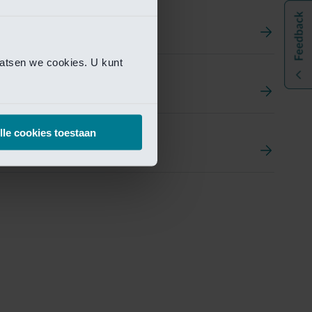
aatsen we cookies. U kunt
t
ement Portal
lle cookies toestaan
pen Research