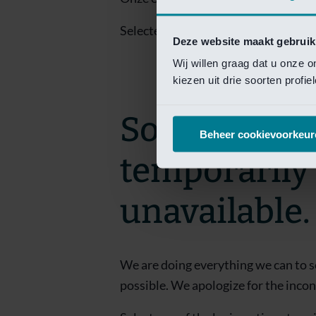
Selecteer een van de login opties om
Deze website maakt gebruik
Wij willen graag dat u onze 
kiezen uit drie soorten profi
Sorry! This 
Beheer cookievoorkeur
temporarily
unavailable.
We are doing everything we can to s
possible. We apologize for the inco