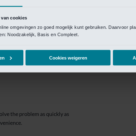
Private Banking
 toegang te krijgen.
Mijn Private Bank
 van cookies
online omgevingen zo goed mogelijk kunt gebruiken. Daarvoor pl
Investment Managemen
elen: Noodzakelijk, Basis en Compleet.
Investment Manag
page is
Investment Banking
en
Cookies weigeren
A
Van Lanschot Kem
olve the problem as quickly as
nvenience.