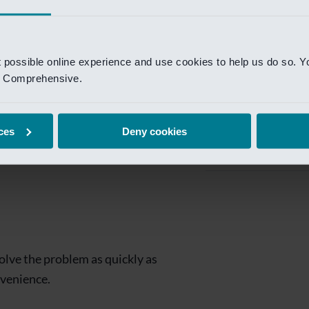
Private Banking
 toegang te krijgen.
Mijn Private Bank
t possible online experience and use cookies to help us do so. Y
Investment Managemen
nd Comprehensive.
Investment Manag
page is
Investment Banking
ces
Deny cookies
Van Lanschot Kem
olve the problem as quickly as
nvenience.