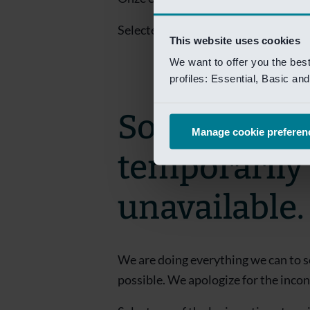
Selecteer een van de login opties om
This website uses cookies
We want to offer you the bes
profiles: Essential, Basic a
Sorry! This 
Manage cookie preferen
temporarily
unavailable.
We are doing everything we can to s
possible. We apologize for the inco