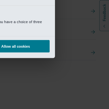
ou have a choice of three
t
ement Portal
Allow all cookies
pen Research