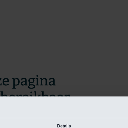
ze pagina
t bereikbaar.
m zo snel mogelijk te verhelpen.
Details