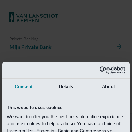
Private Banking
Mijn Private Bank
Investment Management
Investment Management Portal
Consent
Details
About
Investment Banking
Van Lanschot Kempen Research
This website uses cookies
We want to offer you the best possible online experience
Helaas is deze pagina
and use cookies to help us do so. You have a choice of
three profiles: Essential, Basic and Comprehensive.