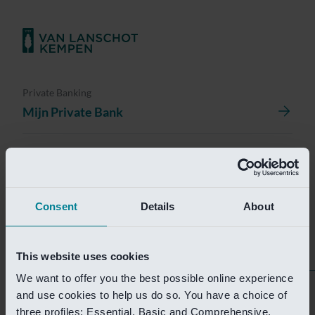
Private Banking
Mijn Private Bank
Investment Management
Investment Management Portal
Consent
Details
About
Investment Banking
Van Lanschot Kempen Research
This website uses cookies
We want to offer you the best possible online experience
Helaas is deze pagina
and use cookies to help us do so. You have a choice of
three profiles: Essential, Basic and Comprehensive.