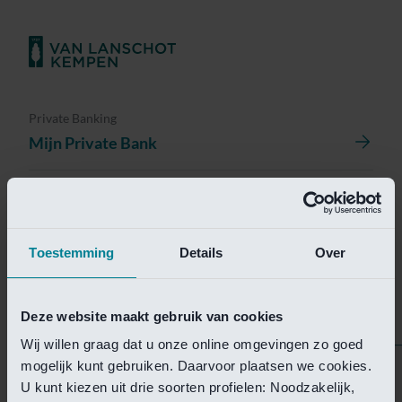
Private Banking
Mijn Private Bank
Investment Management
Investment Management Portal
Toestemming
Details
Over
Investment Banking
Van Lanschot Kempen Research
Deze website maakt gebruik van cookies
Wij willen graag dat u onze online omgevingen zo goed
mogelijk kunt gebruiken. Daarvoor plaatsen we cookies.
Helaas is deze pagina
U kunt kiezen uit drie soorten profielen: Noodzakelijk,