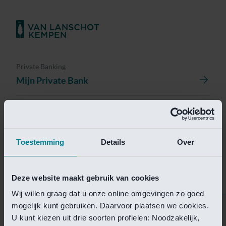
Private Banking
Mijn Private Bank
Investment Management
Investment Management Portal
Toestemming
Details
Over
Investment Banking
Van Lanschot Kempen Research
Deze website maakt gebruik van cookies
Wij willen graag dat u onze online omgevingen zo goed
mogelijk kunt gebruiken. Daarvoor plaatsen we cookies.
Helaas is deze pagina
U kunt kiezen uit drie soorten profielen: Noodzakelijk,