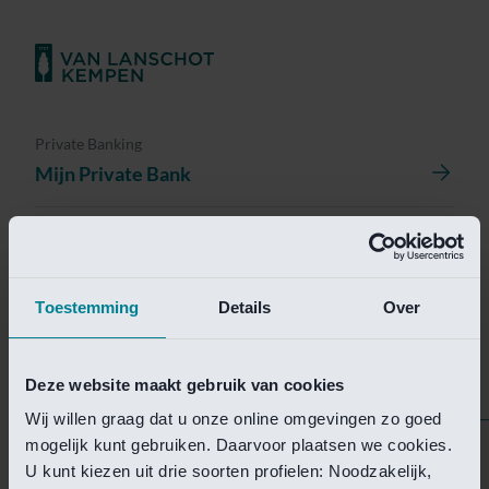
Private Banking
Mijn Private Bank
Investment Management
Investment Management Portal
Toestemming
Details
Over
Investment Banking
Van Lanschot Kempen Research
Deze website maakt gebruik van cookies
Wij willen graag dat u onze online omgevingen zo goed
mogelijk kunt gebruiken. Daarvoor plaatsen we cookies.
Helaas is deze pagina
U kunt kiezen uit drie soorten profielen: Noodzakelijk,