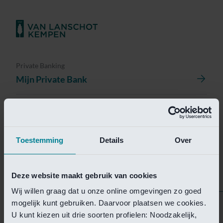
Private Banking
Mijn Private Bank
Investment Management
Investment Management Portal
Toestemming
Details
Over
Investment Banking
Van Lanschot Kempen Research
Deze website maakt gebruik van cookies
Wij willen graag dat u onze online omgevingen zo goed
mogelijk kunt gebruiken. Daarvoor plaatsen we cookies.
Helaas is deze pagina
U kunt kiezen uit drie soorten profielen: Noodzakelijk,