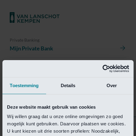
Private Banking
Mijn Private Bank
Investment Management
Investment Management Portal
Toestemming
Details
Over
Investment Banking
Van Lanschot Kempen Research
Deze website maakt gebruik van cookies
Wij willen graag dat u onze online omgevingen zo goed
mogelijk kunt gebruiken. Daarvoor plaatsen we cookies.
Helaas is deze pagina
U kunt kiezen uit drie soorten profielen: Noodzakelijk,