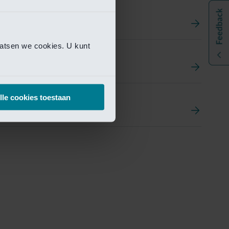
aatsen we cookies. U kunt
t
ement Portal
lle cookies toestaan
pen Research