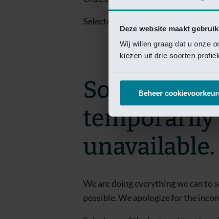
Selecteer een van de login opties om
Deze website maakt gebruik
Wij willen graag dat u onze 
kiezen uit drie soorten profi
Sorry! This 
Beheer cookievoorkeur
temporarily
unavailable.
We are doing everything we can to s
possible. We apologize for the inco