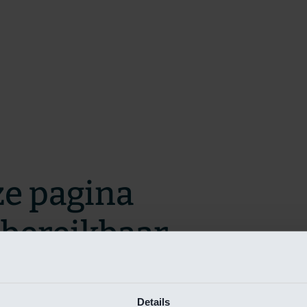
ze pagina
t bereikbaar.
m zo snel mogelijk te verhelpen.
Details