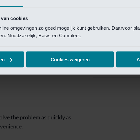
Private Banking
 toegang te krijgen.
Mijn Private Bank
 van cookies
online omgevingen zo goed mogelijk kunt gebruiken. Daarvoor pl
Investment Managemen
elen: Noodzakelijk, Basis en Compleet.
Investment Manag
page is
Investment Banking
en
Cookies weigeren
A
Van Lanschot Kem
olve the problem as quickly as
nvenience.