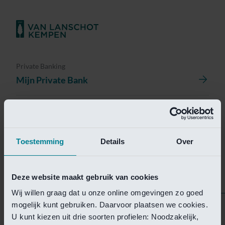
Private Banking
Mijn Private Bank
Investment Management
Investment Management Portal
Toestemming
Details
Over
Investment Banking
Van Lanschot Kempen Research
Deze website maakt gebruik van cookies
Wij willen graag dat u onze online omgevingen zo goed
mogelijk kunt gebruiken. Daarvoor plaatsen we cookies.
Helaas is deze pagina
U kunt kiezen uit drie soorten profielen: Noodzakelijk,