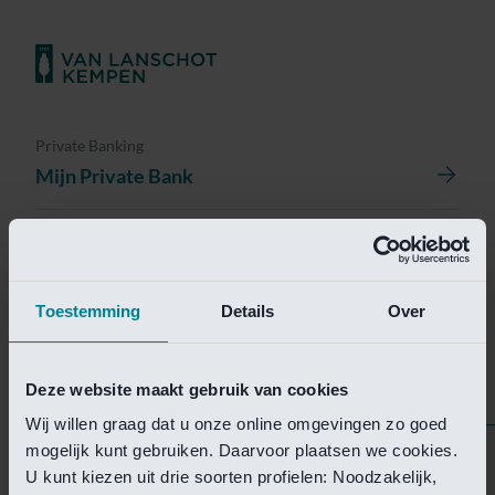
Private Banking
Mijn Private Bank
Investment Management
Investment Management Portal
Toestemming
Details
Over
Investment Banking
Van Lanschot Kempen Research
Deze website maakt gebruik van cookies
Wij willen graag dat u onze online omgevingen zo goed
mogelijk kunt gebruiken. Daarvoor plaatsen we cookies.
Helaas is deze pagina
U kunt kiezen uit drie soorten profielen: Noodzakelijk,