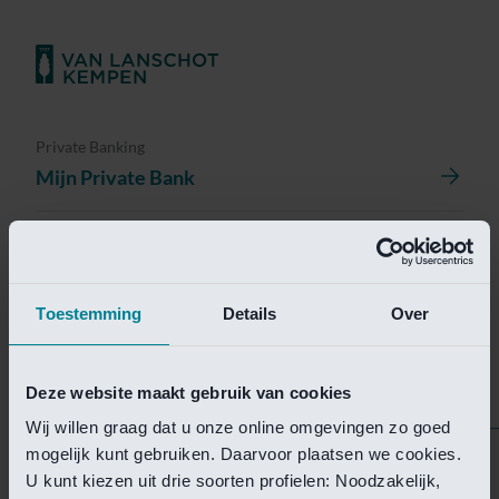
Private Banking
Mijn Private Bank
Investment Management
Investment Management Portal
Toestemming
Details
Over
Investment Banking
Van Lanschot Kempen Research
Deze website maakt gebruik van cookies
Wij willen graag dat u onze online omgevingen zo goed
mogelijk kunt gebruiken. Daarvoor plaatsen we cookies.
Helaas is deze pagina
U kunt kiezen uit drie soorten profielen: Noodzakelijk,