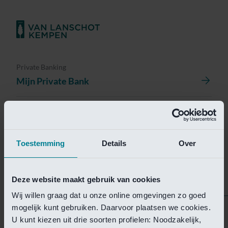
Private Banking
Mijn Private Bank
Investment Management
Investment Management Portal
Toestemming
Details
Over
Investment Banking
Van Lanschot Kempen Research
Deze website maakt gebruik van cookies
Wij willen graag dat u onze online omgevingen zo goed
mogelijk kunt gebruiken. Daarvoor plaatsen we cookies.
Helaas is deze pagina
U kunt kiezen uit drie soorten profielen: Noodzakelijk,