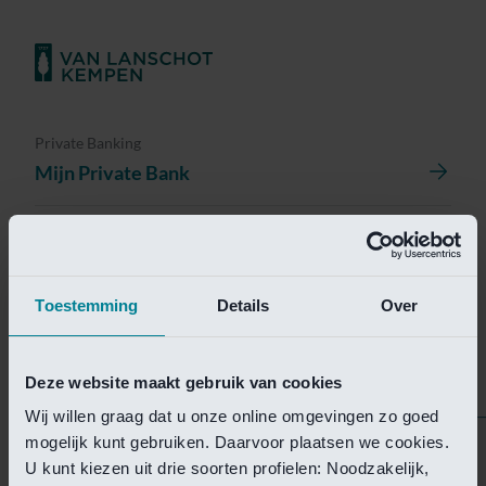
Private Banking
Mijn Private Bank
Investment Management
Investment Management Portal
Toestemming
Details
Over
Investment Banking
Van Lanschot Kempen Research
Deze website maakt gebruik van cookies
Wij willen graag dat u onze online omgevingen zo goed
mogelijk kunt gebruiken. Daarvoor plaatsen we cookies.
Helaas is deze pagina
U kunt kiezen uit drie soorten profielen: Noodzakelijk,