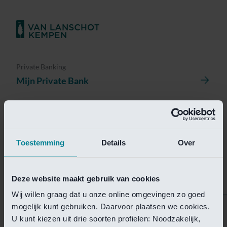
Private Banking
Mijn Private Bank
Investment Management
Investment Management Portal
Toestemming
Details
Over
Investment Banking
Van Lanschot Kempen Research
Deze website maakt gebruik van cookies
Wij willen graag dat u onze online omgevingen zo goed
mogelijk kunt gebruiken. Daarvoor plaatsen we cookies.
Helaas is deze pagina
U kunt kiezen uit drie soorten profielen: Noodzakelijk,