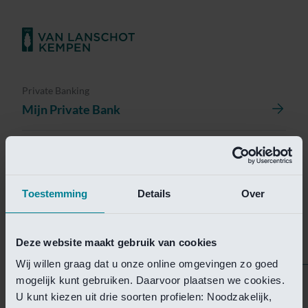
Private Banking
Mijn Private Bank
Investment Management
Investment Management Portal
Toestemming
Details
Over
Investment Banking
Van Lanschot Kempen Research
Deze website maakt gebruik van cookies
Wij willen graag dat u onze online omgevingen zo goed
mogelijk kunt gebruiken. Daarvoor plaatsen we cookies.
Helaas is deze pagina
U kunt kiezen uit drie soorten profielen: Noodzakelijk,