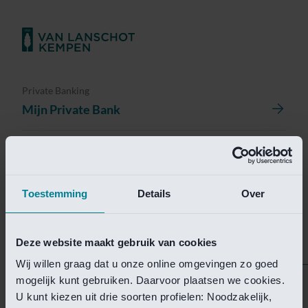
Private Banking
Mijn Private Bank
Investment Management
Investment Management Portal
Toestemming
Details
Over
Investment Banking
Van Lanschot Kempen Research
Deze website maakt gebruik van cookies
Wij willen graag dat u onze online omgevingen zo goed
mogelijk kunt gebruiken. Daarvoor plaatsen we cookies.
Helaas is deze pagina
U kunt kiezen uit drie soorten profielen: Noodzakelijk,