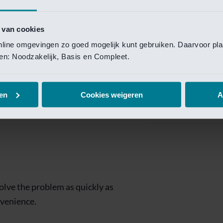
Private Banking
 toegang te krijgen.
Mijn Private Bank
 van cookies
online omgevingen zo goed mogelijk kunt gebruiken. Daarvoor pl
Investment Managemen
elen: Noodzakelijk, Basis en Compleet.
Investment Manag
page is
Investment Banking
en
Cookies weigeren
A
Van Lanschot Kem
olve the problem as quickly as
nvenience.