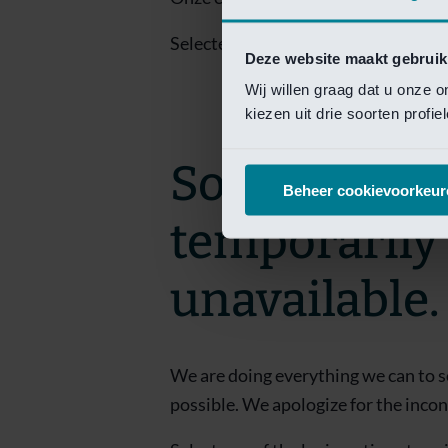
Selecteer een van de login opties om
Deze website maakt gebruik
Wij willen graag dat u onze 
kiezen uit drie soorten profi
Sorry! This 
Beheer cookievoorkeur
temporarily
unavailable.
We are doing everything we can to s
possible. We apologize for the inco