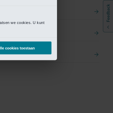
aatsen we cookies. U kunt
t
ement Portal
lle cookies toestaan
pen Research