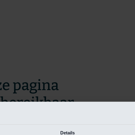
ze pagina
t bereikbaar.
m zo snel mogelijk te verhelpen.
Details