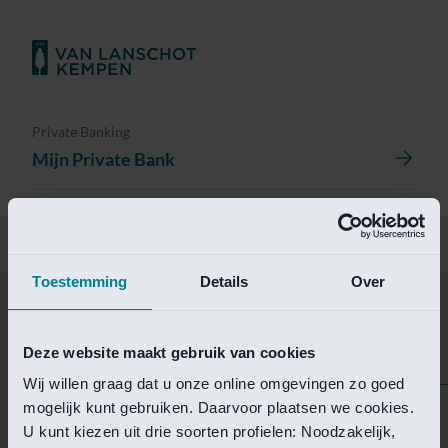
Private Banking
Mijn Private Bank
Investment Management
Investment Management Portal
Toestemming
Details
Over
Investment Banking
Van Lanschot Kempen Research
Deze website maakt gebruik van cookies
Wij willen graag dat u onze online omgevingen zo goed
mogelijk kunt gebruiken. Daarvoor plaatsen we cookies.
Helaas is deze pagina
U kunt kiezen uit drie soorten profielen: Noodzakelijk,