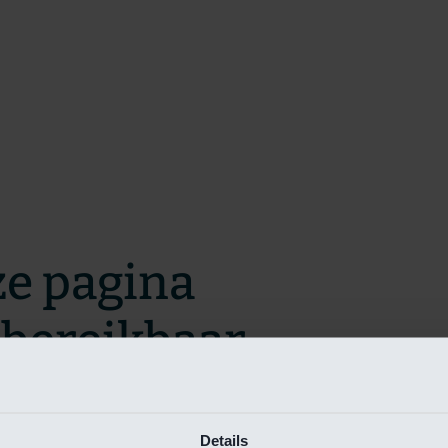
ze pagina
t bereikbaar.
m zo snel mogelijk te verhelpen.
Details