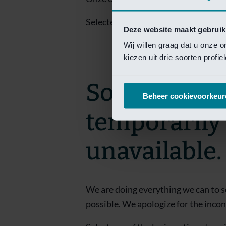
Selecteer een van de login opties om
Deze website maakt gebruik
Wij willen graag dat u onze 
kiezen uit drie soorten profi
Sorry! This 
Beheer cookievoorkeur
temporarily
unavailable.
We are doing everything we can to s
possible. We apologize for the inco