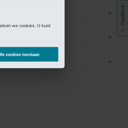
aatsen we cookies. U kunt
t
ement Portal
lle cookies toestaan
pen Research