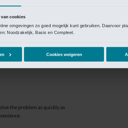
Private Banking
 toegang te krijgen.
Mijn Private Bank
 van cookies
online omgevingen zo goed mogelijk kunt gebruiken. Daarvoor pl
Investment Managemen
elen: Noodzakelijk, Basis en Compleet.
Investment Manag
page is
Investment Banking
en
Cookies weigeren
A
Van Lanschot Kem
olve the problem as quickly as
nvenience.