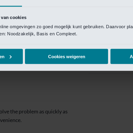
Private Banking
 toegang te krijgen.
Mijn Private Bank
 van cookies
online omgevingen zo goed mogelijk kunt gebruiken. Daarvoor pl
Investment Managemen
elen: Noodzakelijk, Basis en Compleet.
Investment Manag
page is
Investment Banking
en
Cookies weigeren
A
Van Lanschot Kem
olve the problem as quickly as
nvenience.