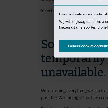
Selecteer een van de login opties om
Deze website maakt gebruik
Wij willen graag dat u onze 
kiezen uit drie soorten profi
Sorry! This 
Beheer cookievoorkeur
temporarily
unavailable.
We are doing everything we can to s
possible. We apologize for the inco