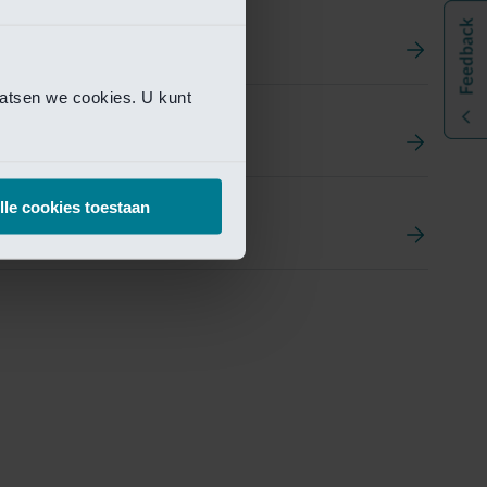
aatsen we cookies. U kunt
t
ement Portal
lle cookies toestaan
pen Research