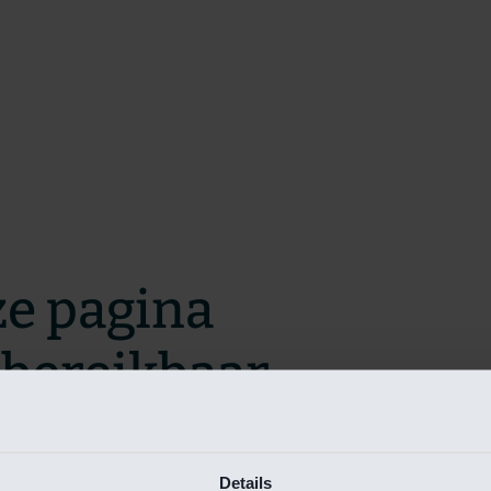
ze pagina
t bereikbaar.
m zo snel mogelijk te verhelpen.
Details