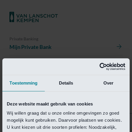
Private Banking
Mijn Private Bank
Investment Management
Investment Management Portal
Toestemming
Details
Over
Investment Banking
Van Lanschot Kempen Research
Deze website maakt gebruik van cookies
Wij willen graag dat u onze online omgevingen zo goed
mogelijk kunt gebruiken. Daarvoor plaatsen we cookies.
Helaas is deze pagina
U kunt kiezen uit drie soorten profielen: Noodzakelijk,