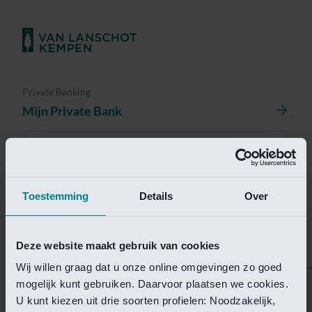
Private Banking
Mijn Private Bank
Investment Management
Investment Management Portal
Toestemming
Details
Over
Investment Banking
Van Lanschot Kempen Research
Deze website maakt gebruik van cookies
Wij willen graag dat u onze online omgevingen zo goed
mogelijk kunt gebruiken. Daarvoor plaatsen we cookies.
Helaas is deze pagina
U kunt kiezen uit drie soorten profielen: Noodzakelijk,