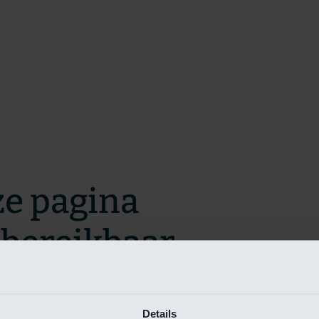
ze pagina
t bereikbaar.
m zo snel mogelijk te verhelpen.
Details