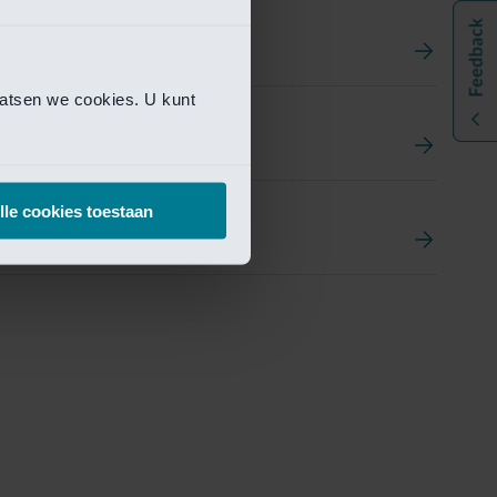
aatsen we cookies. U kunt
t
ement Portal
lle cookies toestaan
pen Research