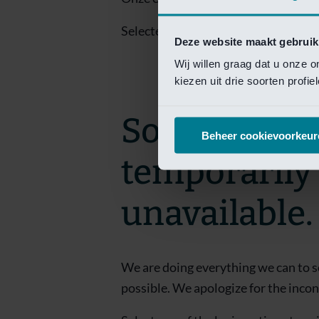
Selecteer een van de login opties om
Deze website maakt gebruik
Wij willen graag dat u onze 
kiezen uit drie soorten profi
Sorry! This 
Beheer cookievoorkeur
temporarily
unavailable.
We are doing everything we can to s
possible. We apologize for the inco