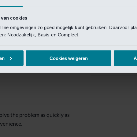
Private Banking
 toegang te krijgen.
Mijn Private Bank
 van cookies
online omgevingen zo goed mogelijk kunt gebruiken. Daarvoor pl
Investment Managemen
elen: Noodzakelijk, Basis en Compleet.
Investment Manag
page is
Investment Banking
en
Cookies weigeren
A
Van Lanschot Kem
olve the problem as quickly as
nvenience.