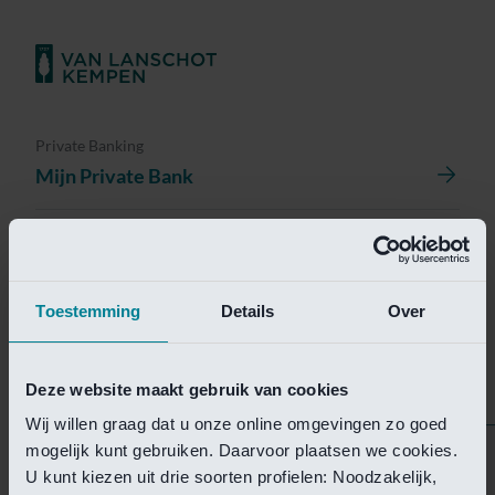
Private Banking
Mijn Private Bank
Investment Management
Investment Management Portal
Toestemming
Details
Over
Investment Banking
Van Lanschot Kempen Research
Deze website maakt gebruik van cookies
Wij willen graag dat u onze online omgevingen zo goed
mogelijk kunt gebruiken. Daarvoor plaatsen we cookies.
Helaas is deze pagina
U kunt kiezen uit drie soorten profielen: Noodzakelijk,