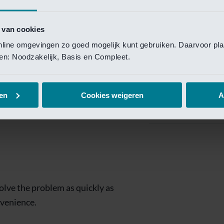
Private Banking
 toegang te krijgen.
Mijn Private Bank
 van cookies
online omgevingen zo goed mogelijk kunt gebruiken. Daarvoor pl
Investment Managemen
elen: Noodzakelijk, Basis en Compleet.
Investment Manag
page is
Investment Banking
en
Cookies weigeren
A
Van Lanschot Kem
olve the problem as quickly as
nvenience.