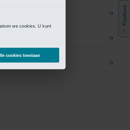
aatsen we cookies. U kunt
t
ement Portal
lle cookies toestaan
pen Research