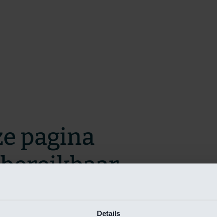
ze pagina
t bereikbaar.
m zo snel mogelijk te verhelpen.
Details