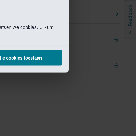
aatsen we cookies. U kunt
t
ement Portal
lle cookies toestaan
pen Research