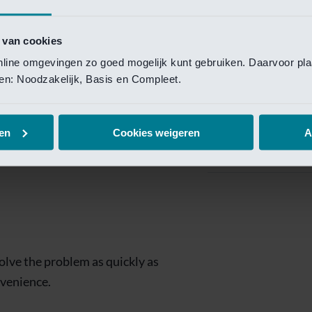
Private Banking
 toegang te krijgen.
Mijn Private Bank
 van cookies
online omgevingen zo goed mogelijk kunt gebruiken. Daarvoor pl
Investment Managemen
elen: Noodzakelijk, Basis en Compleet.
Investment Manag
page is
Investment Banking
en
Cookies weigeren
A
Van Lanschot Kem
olve the problem as quickly as
nvenience.