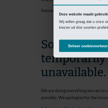
Selecteer een van de login opties om
Deze website maakt gebruik
Wij willen graag dat u onze 
kiezen uit drie soorten profi
Sorry! This 
Beheer cookievoorkeur
temporarily
unavailable.
We are doing everything we can to s
possible. We apologize for the inco