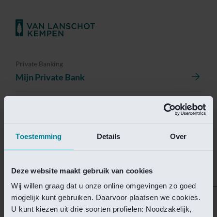
Private Banking
Mijn Private Bank
Investment Management
Investment Management Portal
Toestemming
Details
Over
Investment Banking
Van Lanschot Kempen Research
Deze website maakt gebruik van cookies
Wij willen graag dat u onze online omgevingen zo goed
mogelijk kunt gebruiken. Daarvoor plaatsen we cookies.
Helaas is deze pagina
U kunt kiezen uit drie soorten profielen: Noodzakelijk,