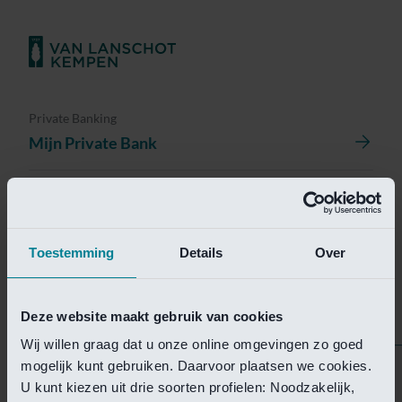
Private Banking
Mijn Private Bank
Investment Management
Investment Management Portal
Toestemming
Details
Over
Investment Banking
Van Lanschot Kempen Research
Deze website maakt gebruik van cookies
Wij willen graag dat u onze online omgevingen zo goed
mogelijk kunt gebruiken. Daarvoor plaatsen we cookies.
Helaas is deze pagina
U kunt kiezen uit drie soorten profielen: Noodzakelijk,