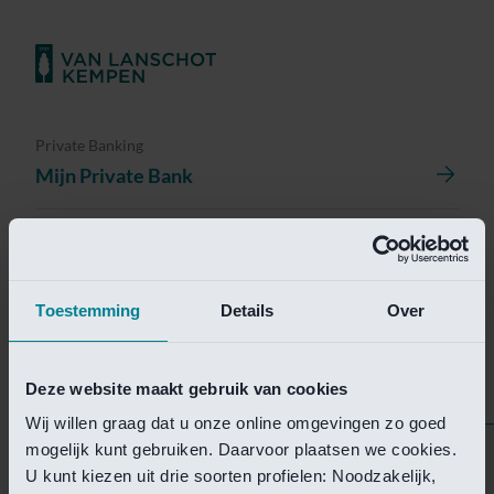
Private Banking
Mijn Private Bank
Investment Management
Investment Management Portal
Toestemming
Details
Over
Investment Banking
Van Lanschot Kempen Research
Deze website maakt gebruik van cookies
Wij willen graag dat u onze online omgevingen zo goed
mogelijk kunt gebruiken. Daarvoor plaatsen we cookies.
Helaas is deze pagina
U kunt kiezen uit drie soorten profielen: Noodzakelijk,